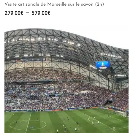
Visite artisanale de Marseille sur le savon (2h)
Plage
279.00
€
–
579.00
€
de
prix :
279.00€
à
579.00€