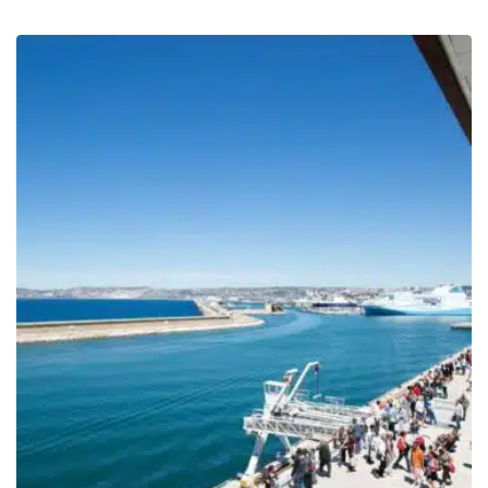
de
prix :
269.00€
à
299.00€