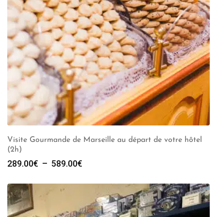
Visite Gourmande de Marseille au départ de votre hôtel
(2h)
Plage
289.00
€
–
589.00
€
de
prix :
289.00€
à