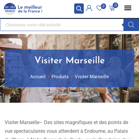
Skip
Panneau de gestion des cookies
0
0
to
Recherche
content
de
produits
Visiter Marseille
Accueil
Produits
Visiter Marseille
Visiter Marseille– Des sites magnifiques et des points de
vue spectaculaires vous attendent à Endoume, au Palais