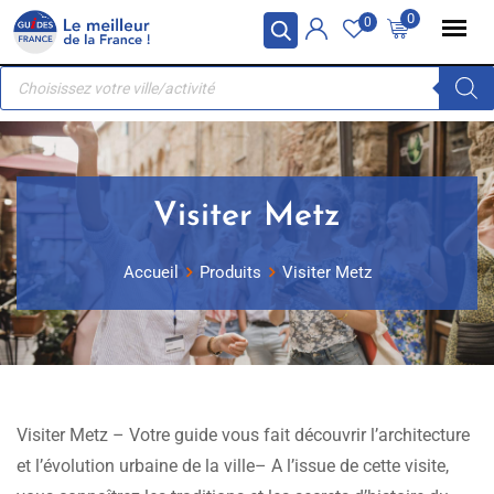
Skip
Panneau de gestion des cookies
0
0
to
Recherche
content
de
produits
Visiter Metz
Accueil
Produits
Visiter Metz
Visiter Metz – Votre guide vous fait découvrir l’architecture
et l’évolution urbaine de la ville– A l’issue de cette visite,