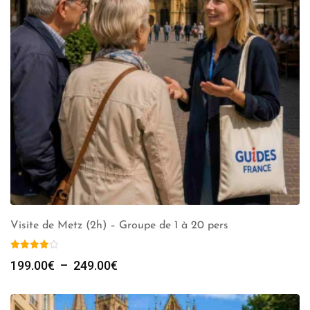
Visite de Metz (2h) – Groupe de 1 à 20 pers
Plage
199.00
€
–
249.00
€
de
prix :