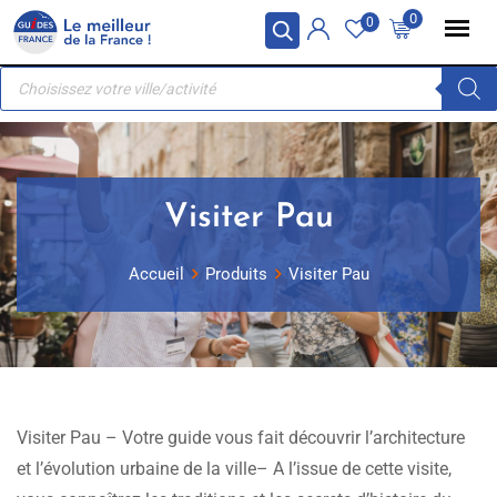
Skip
Panneau de gestion des cookies
0
0
to
Recherche
content
de
produits
Visiter Pau
Accueil
Produits
Visiter Pau
Visiter Pau – Votre guide vous fait découvrir l’architecture
et l’évolution urbaine de la ville– A l’issue de cette visite,