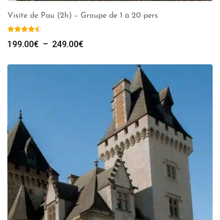
Visite de Pau (2h) – Groupe de 1 à 20 pers
Plage
199.00
€
–
249.00
€
de
prix :
199.00€
à
249.00€