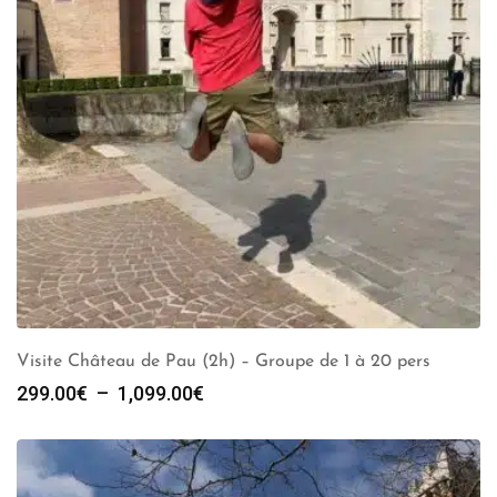
Visite Château de Pau (2h) – Groupe de 1 à 20 pers
Plage
299.00
€
–
1,099.00
€
de
prix :
299.00€
à