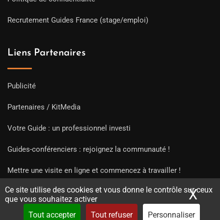
Recrutement Guides France (stage/emploi)
Liens Partenaires
Publicité
Partenaires / KitMedia
Votre Guide : un professionnel investi
Guides-conférenciers : rejoignez la communauté !
Mettre une visite en ligne et commencez à travailler !
Ce site utilise des cookies et vous donne le contrôle sur ceux
X
Mas
que vous souhaitez activer
Tout accepter
Tout refuser
Personnaliser