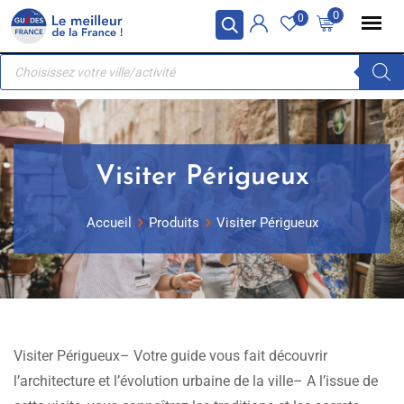
Skip
Panneau de gestion des cookies
0
0
to
Recherche
content
de
produits
Visiter Périgueux
Accueil
Produits
Visiter Périgueux
Visiter Périgueux– Votre guide vous fait découvrir
l’architecture et l’évolution urbaine de la ville– A l’issue de