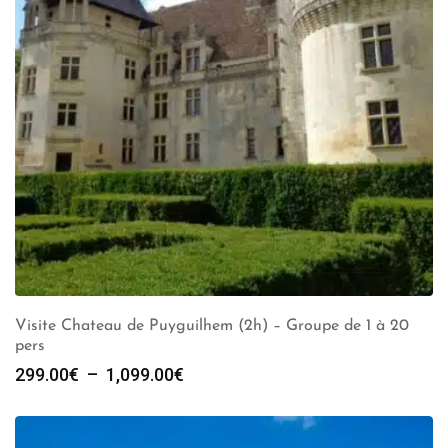
Visite Chateau de Puyguilhem (2h) – Groupe de 1 à 20
pers
Plage
299.00
€
–
1,099.00
€
de
prix :
299.00€