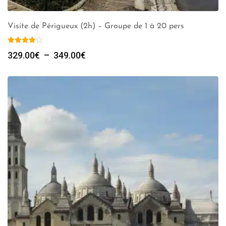
Visite de Périgueux (2h) – Groupe de 1 à 20 pers
Plage
329.00
€
–
349.00
€
de
prix :
329.00€
à
349.00€