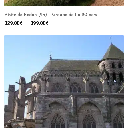
Visite de Redon (2h) – Groupe de 1 à 20 pers
Plage
329.00
€
–
399.00
€
de
prix :
329.00€
à
399.00€