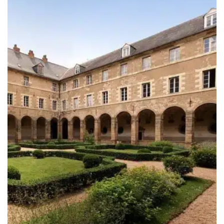
à
809.00€