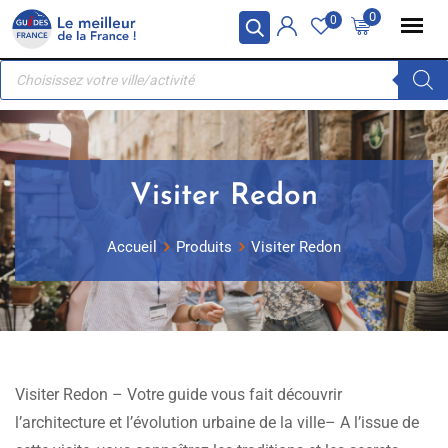
Skip
Panneau de gestion des cookies
0
0
to
Recherche
content
de
produits
Visiter Redon
Accueil
Produits
Visiter Redon
Visiter Redon – Votre guide vous fait découvrir
l’architecture et l’évolution urbaine de la ville– A l’issue de