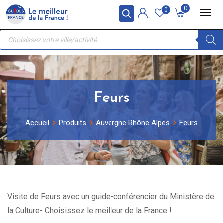
Skip
Panneau de gestion des cookies
0
0
to
Recherche
content
de
produits
Feurs
Accueil
Produits
Auvergne Rhône Alpes
Feurs
Visite de Feurs avec un guide-conférencier du Ministère de
la Culture- Choisissez le meilleur de la France !