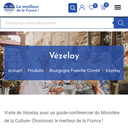
Skip
Panneau de gestion des cookies
0
0
to
Recherche
content
de
produits
Vézelay
Accueil
Produits
Bourgogne Franche Comté
Vézelay
Visite de Vézelay avec un guide-conférencier du Ministère
de la Culture- Choisissez le meilleur de la France !