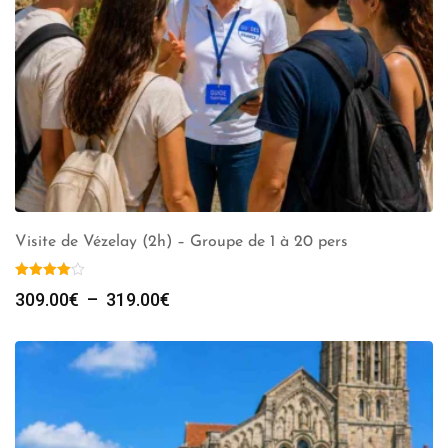
Visite de Vézelay (2h) – Groupe de 1 à 20 pers
Plage
309.00
€
–
319.00
€
de
prix :
309.00€
à
319.00€