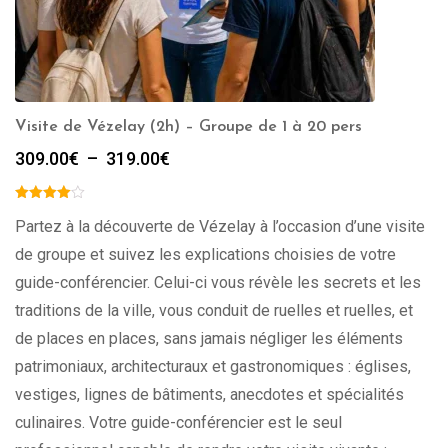
Visite de Vézelay (2h) – Groupe de 1 à 20 pers
Plage
309.00
€
–
319.00
€
de
prix :
309.00€
Partez à la découverte de Vézelay à l’occasion d’une visite
à
de groupe et suivez les explications choisies de votre
319.00€
guide-conférencier. Celui-ci vous révèle les secrets et les
traditions de la ville, vous conduit de ruelles et ruelles, et
de places en places, sans jamais négliger les éléments
patrimoniaux, architecturaux et gastronomiques : églises,
vestiges, lignes de bâtiments, anecdotes et spécialités
culinaires. Votre guide-conférencier est le seul