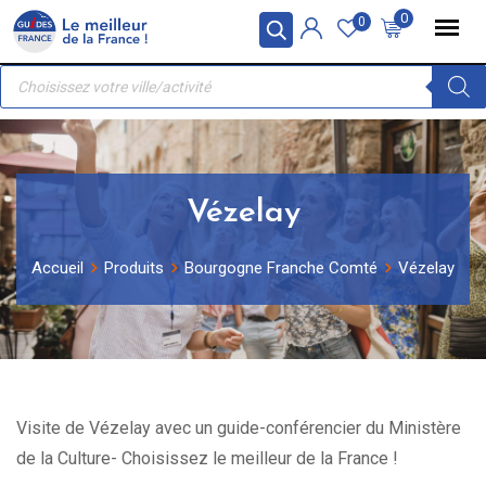
Skip
Panneau de gestion des cookies
0
0
to
Recherche
content
de
produits
Vézelay
Accueil
Produits
Bourgogne Franche Comté
Vézelay
Visite de Vézelay avec un guide-conférencier du Ministère
de la Culture- Choisissez le meilleur de la France !