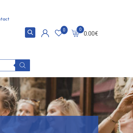
tact
0
0
0.00
€