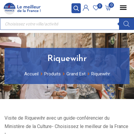
Skip
Panneau de gestion des cookies
0
0
to
Recherche
content
de
produits
Riquewihr
Accueil
Produits
Grand Est
Riquewihr
Visite de Riquewihr avec un guide-conférencier du
Ministère de la Culture- Choisissez le meilleur de la France