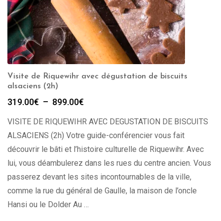
Visite de Riquewihr avec dégustation de biscuits
alsaciens (2h)
Plage
319.00
€
–
899.00
€
de
VISITE DE RIQUEWIHR AVEC DEGUSTATION DE BISCUITS
prix :
319.00€
ALSACIENS (2h) Votre guide-conférencier vous fait
à
découvrir le bâti et l’histoire culturelle de Riquewihr. Avec
899.00€
lui, vous déambulerez dans les rues du centre ancien. Vous
passerez devant les sites incontournables de la ville,
comme la rue du général de Gaulle, la maison de l’oncle
Hansi ou le Dolder Au …