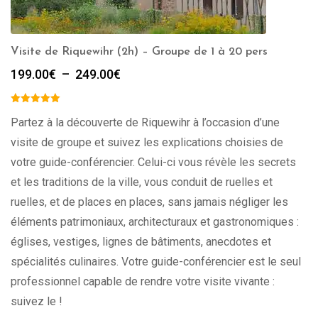
Visite de Riquewihr (2h) – Groupe de 1 à 20 pers
Plage
199.00
€
–
249.00
€
de
prix :
199.00€
Partez à la découverte de Riquewihr à l’occasion d’une
à
visite de groupe et suivez les explications choisies de
249.00€
votre guide-conférencier. Celui-ci vous révèle les secrets
et les traditions de la ville, vous conduit de ruelles et
ruelles, et de places en places, sans jamais négliger les
éléments patrimoniaux, architecturaux et gastronomiques :
églises, vestiges, lignes de bâtiments, anecdotes et
spécialités culinaires. Votre guide-conférencier est le seul
professionnel capable de rendre votre visite vivante :
suivez le !