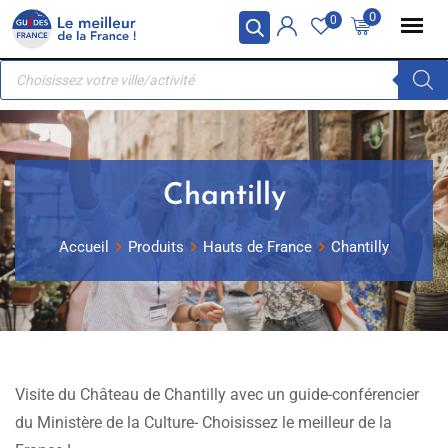
Skip
Panneau de gestion des cookies
0
0
to
Recherche
content
de
produits
Chantilly
Accueil
Produits
Hauts de France
Chantilly
Visite du Château de Chantilly avec un guide-conférencier
du Ministère de la Culture- Choisissez le meilleur de la