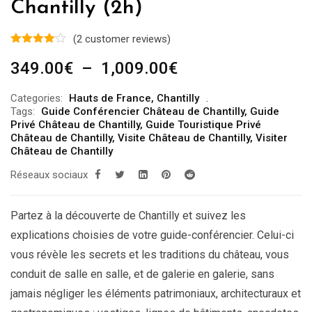
Chantilly (2h)
(
2
customer reviews)
Plage
349.00
€
–
1,009.00
€
de
Categories:
Hauts de France
,
Chantilly
prix :
Tags:
Guide Conférencier Château de Chantilly
,
Guide
349.00€
Privé Château de Chantilly
,
Guide Touristique Privé
Château de Chantilly
,
Visite Château de Chantilly
,
Visiter
à
Château de Chantilly
1,009.00€
Réseaux sociaux
Partez à la découverte de Chantilly et suivez les
explications choisies de votre guide-conférencier. Celui-ci
vous révèle les secrets et les traditions du château, vous
conduit de salle en salle, et de galerie en galerie, sans
jamais négliger les éléments patrimoniaux, architecturaux et