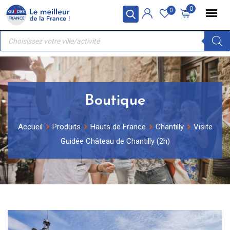
Skip
Panneau de gestion des cookies
0
0
to
Recherche
content
de
produits
Boutique
Accueil
Produits
Hauts de France
Chantilly
Visite
Guidée Château de Chantilly (2h)