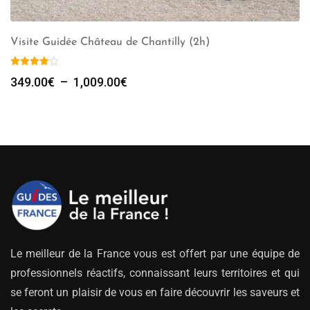
Visite Guidée Château de Chantilly (2h)
Plage
349.00
€
–
1,009.00
€
de
prix :
349.00€
à
1,009.00€
Le meilleur de la France vous est offert par une équipe de
professionnels réactifs, connaissant leurs territoires et qui
se feront un plaisir de vous en faire découvrir les saveurs et