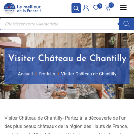
Skip
Panneau de gestion des cookies
0
0
to
Recherche
content
de
produits
Visiter Château de Chantilly
Accueil
Produits
Visiter Château de Chantilly
Visiter Château de Chantilly- Partez à la découverte de l’un
des plus beaux châteaux de la région des Hauts de France,