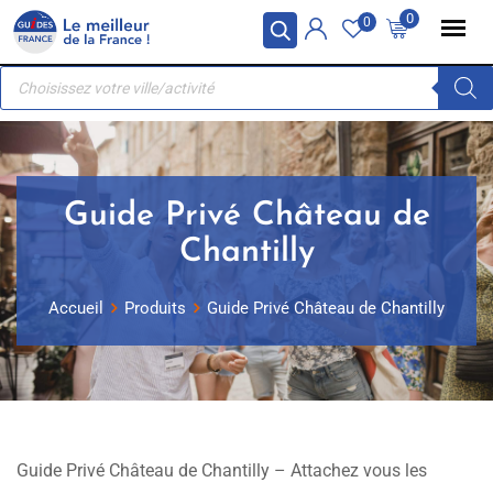
Skip
Panneau de gestion des cookies
0
0
to
Recherche
content
de
produits
Guide Privé Château de
Chantilly
Accueil
Produits
Guide Privé Château de Chantilly
Guide Privé Château de Chantilly – Attachez vous les