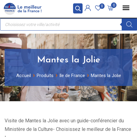
Skip
Panneau de gestion des cookies
0
0
to
Recherche
content
de
produits
Mantes la Jolie
Accueil
Produits
Ile de France
Mantes la Jolie
Visite de Mantes la Jolie avec un guide-conférencier du
Ministère de la Culture- Choisissez le meilleur de la France