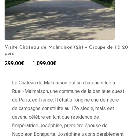
Visite Chateau de Malmaison (2h) – Groupe de 1 à 20
pers
Plage
299.00
€
–
1,099.00
€
de
prix :
Le Château de Malmaison est un château situé à
299.00€
à
Rueil-Malmaison, une commune de la banlieue ouest
1,099.00€
de Paris, en France. Il était à l’origine une demeure
de campagne construite au 17e siècle, mais est
devenu célèbre en tant que résidence de
l’impératrice Joséphine, première épouse de
Napoléon Bonaparte. Joséphine a considérablement