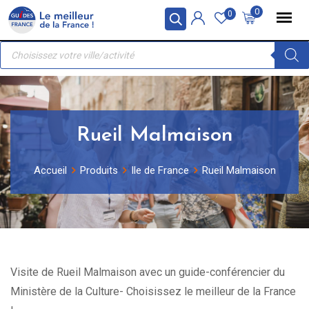
Skip
Panneau de gestion des cookies
0
0
to
Recherche
content
de
produits
Rueil Malmaison
Accueil
Produits
Ile de France
Rueil Malmaison
Visite de Rueil Malmaison avec un guide-conférencier du
Ministère de la Culture- Choisissez le meilleur de la France