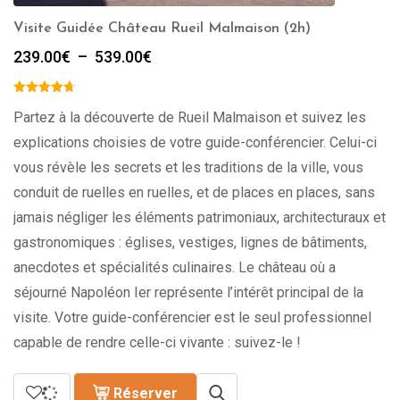
Visite Guidée Château Rueil Malmaison (2h)
Plage
239.00
€
–
539.00
€
de
prix :
239.00€
Partez à la découverte de Rueil Malmaison et suivez les
à
explications choisies de votre guide-conférencier. Celui-ci
539.00€
vous révèle les secrets et les traditions de la ville, vous
conduit de ruelles en ruelles, et de places en places, sans
jamais négliger les éléments patrimoniaux, architecturaux et
gastronomiques : églises, vestiges, lignes de bâtiments,
anecdotes et spécialités culinaires. Le château où a
séjourné Napoléon Ier représente l’intérêt principal de la
visite. Votre guide-conférencier est le seul professionnel
capable de rendre celle-ci vivante : suivez-le !
Réserver