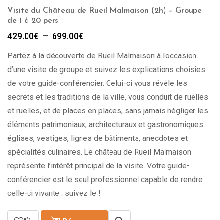
Visite du Château de Rueil Malmaison (2h) – Groupe
de 1 à 20 pers
Plage
429.00
€
–
699.00
€
de
Partez à la découverte de Rueil Malmaison à l’occasion
prix :
429.00€
d’une visite de groupe et suivez les explications choisies
à
de votre guide-conférencier. Celui-ci vous révèle les
699.00€
secrets et les traditions de la ville, vous conduit de ruelles
et ruelles, et de places en places, sans jamais négliger les
éléments patrimoniaux, architecturaux et gastronomiques :
églises, vestiges, lignes de bâtiments, anecdotes et
spécialités culinaires. Le château de Rueil Malmaison
représente l’intérêt principal de la visite. Votre guide-
conférencier est le seul professionnel capable de rendre
celle-ci vivante : suivez le !