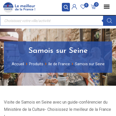
Skip
Panneau de gestion des cookies
0
0
to
Recherche
content
de
produits
Samois sur Seine
Accueil
Produits
Ile de France
Samois sur Seine
Visite de Samois en Seine avec un guide-conférencier du
Ministère de la Culture- Choisissez le meilleur de la France