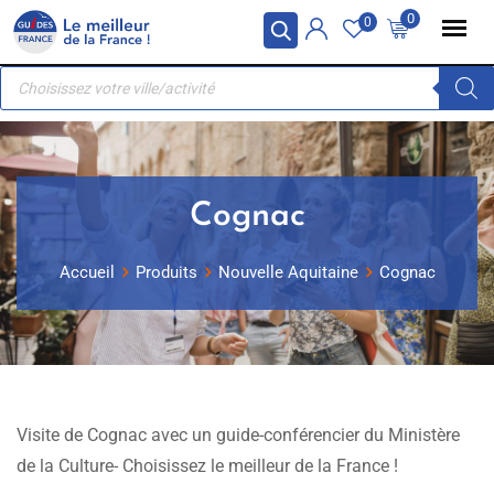
Skip
Panneau de gestion des cookies
0
0
to
Recherche
content
de
produits
Cognac
Accueil
Produits
Nouvelle Aquitaine
Cognac
Visite de Cognac avec un guide-conférencier du Ministère
de la Culture- Choisissez le meilleur de la France !