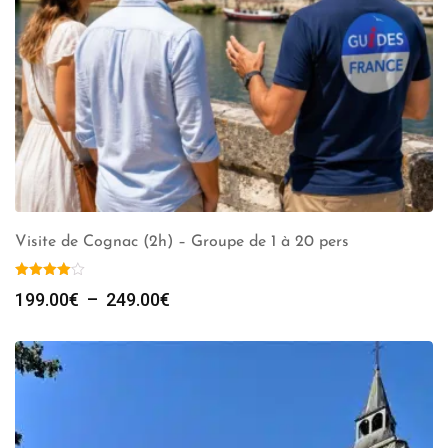
Visite de Cognac (2h) – Groupe de 1 à 20 pers
Plage
199.00
€
–
249.00
€
de
prix :
199.00€
à
249.00€