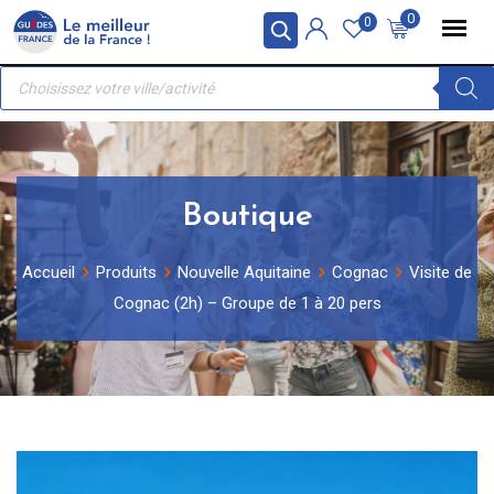
Skip
Panneau de gestion des cookies
0
0
to
Recherche
content
de
produits
Boutique
Accueil
Produits
Nouvelle Aquitaine
Cognac
Visite de
Cognac (2h) – Groupe de 1 à 20 pers