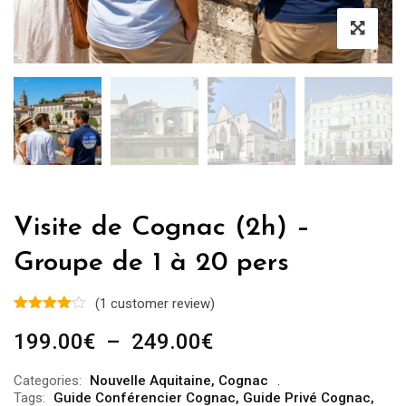
Visite de Cognac (2h) –
Groupe de 1 à 20 pers
(
1
customer review)
Plage
199.00
€
–
249.00
€
de
Categories:
Nouvelle Aquitaine
,
Cognac
prix :
Tags:
Guide Conférencier Cognac
,
Guide Privé Cognac
,