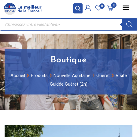
Skip
Panneau de gestion des cookies
0
0
to
Recherche
content
de
produits
Boutique
Accueil
Produits
Nouvelle Aquitaine
Guéret
Visite
Guidée Guéret (2h)