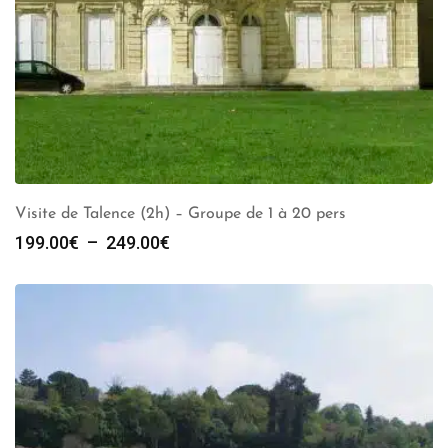
Visite de Talence (2h) – Groupe de 1 à 20 pers
Plage
199.00
€
–
249.00
€
de
prix :
199.00€
à
249.00€