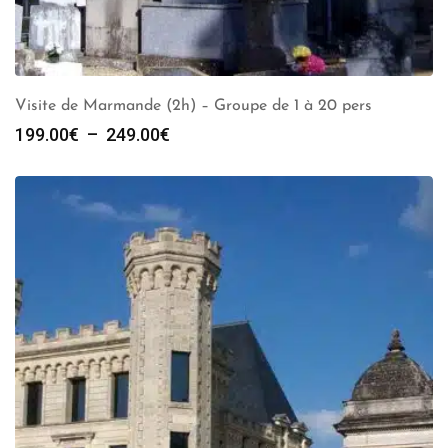
Visite de Marmande (2h) – Groupe de 1 à 20 pers
Plage
199.00
€
–
249.00
€
de
prix :
199.00€
à
249.00€