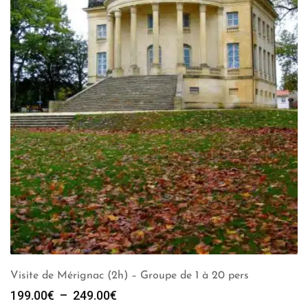
Visite de Mérignac (2h) – Groupe de 1 à 20 pers
Plage
199.00
€
–
249.00
€