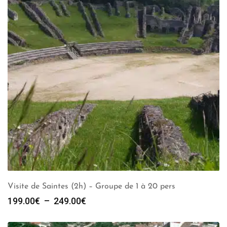
Visite de Saintes (2h) – Groupe de 1 à 20 pers
Plage
199.00
€
–
249.00
€
de
prix :