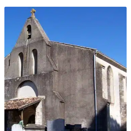
de
prix :
199.00€
à
249.00€