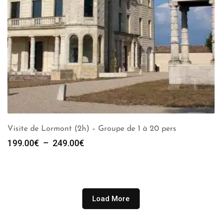
Visite de Lormont (2h) – Groupe de 1 à 20 pers
Plage
199.00
€
–
249.00
€
de
prix :
199.00€
à
249.00€
Load More