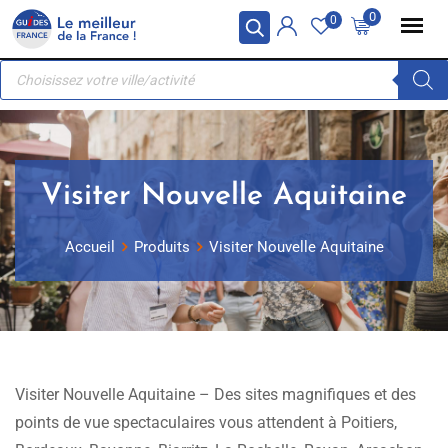
Skip
Panneau de gestion des cookies
0
0
to
Recherche
content
de
produits
Visiter Nouvelle Aquitaine
Accueil
Produits
Visiter Nouvelle Aquitaine
Visiter Nouvelle Aquitaine – Des sites magnifiques et des
points de vue spectaculaires vous attendent à Poitiers,