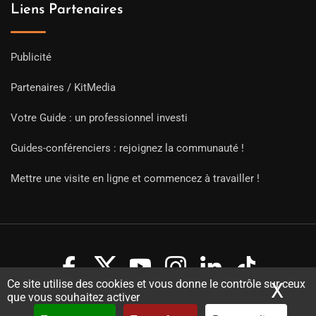
Liens Partenaires
Publicité
Partenaires / KitMedia
Votre Guide : un professionnel investi
Guides-conférenciers : rejoignez la communauté !
Mettre une visite en ligne et commencez à travailler !
Ce site utilise des cookies et vous donne le contrôle sur ceux
X
Mas
que vous souhaitez activer
Copyright Guides 2021. Tous droits réservés.
Développement
web sur mesure
par iSoluce