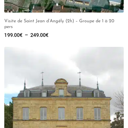
Visite de Saint Jean d’Angély (2h) – Groupe de 1 à 20
pers
Plage
199.00
€
–
249.00
€
de
prix :
199.00€
à
249.00€