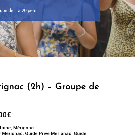
upe de 1 à 20 pers
rignac (2h) – Groupe de
Plage
00
€
de
taine
,
Mérignac
prix :
r Mérignac
,
Guide Privé Mérignac
,
Guide