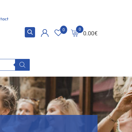
tact
0
0
0.00
€