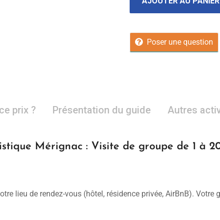
AJOUTER AU PANIER
Poser une question
ce prix ?
Présentation du guide
Autres acti
istique Mérignac : Visite de groupe de 1 à 2
otre lieu de rendez-vous (hôtel, résidence privée, AirBnB). Votre