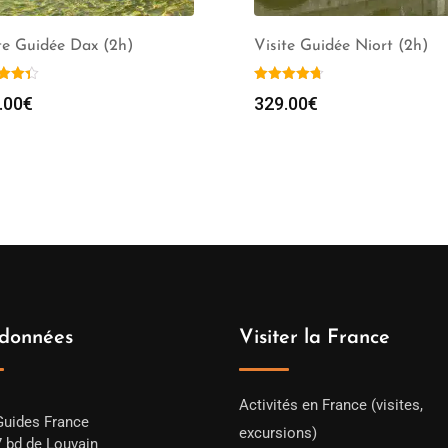
te Guidée Dax (2h)
Visite Guidée Niort (2h)
.00
€
329.00
€
données
Visiter la France
Activités en France (visites,
Guides France
excursions)
7 bd de Louvain