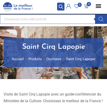
Skip
Panneau de gestion des cookies
0
0
to
Recherche
content
de
produits
Saint Cirq Lapopie
Accueil
Produits
Occitanie
Saint Cirq Lapopie
Visite de Saint Cirq Lapopie avec un guide-conférencier du
Ministère de la Culture- Choisissez le meilleur de la France !