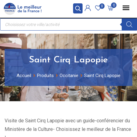
Skip
Panneau de gestion des cookies
0
0
to
Recherche
content
de
produits
Saint Cirq Lapopie
Accueil
Produits
Occitanie
Saint Cirq Lapopie
Visite de Saint Cirq Lapopie avec un guide-conférencier du
Ministère de la Culture- Choisissez le meilleur de la France