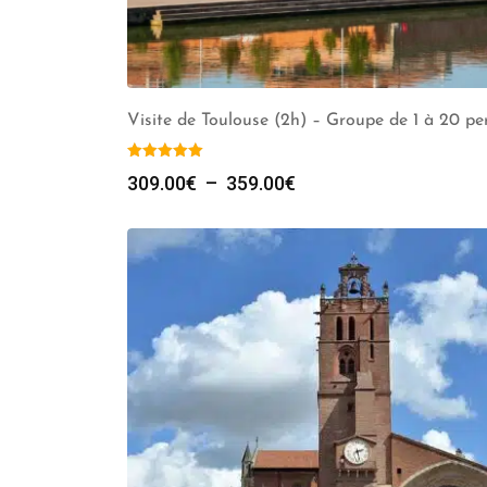
Visite de Toulouse (2h) – Groupe de 1 à 20 pe
Plage
309.00
€
–
359.00
€
de
prix :
309.00€
à
359.00€