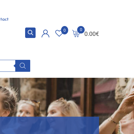
tact
0
0
0.00
€