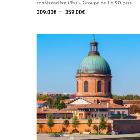
conférencière (3h) – Groupe de 1 à 20 pers
Plage
309.00
€
–
359.00
€
de
prix :
309.00€
à
359.00€