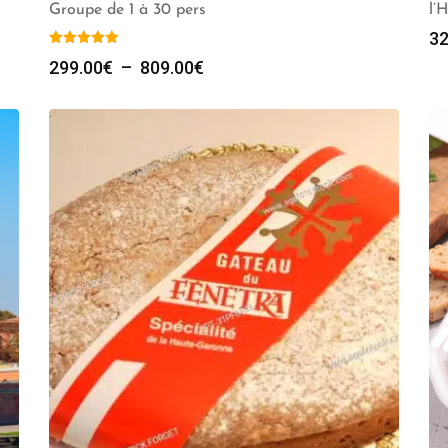
Groupe de 1 à 30 pers
l’
32
Plage
299.00
€
–
809.00
€
de
prix :
299.00€
à
809.00€