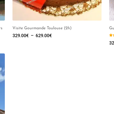
rs
Visite Gourmande Toulouse (2h)
Gu
Plage
329.00
€
–
629.00
€
de
32
prix :
329.00€
à
629.00€