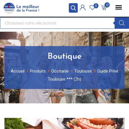
Skip
Panneau de gestion des cookies
0
0
to
Recherche
content
de
produits
Boutique
Accueil
Produits
Occitanie
Toulouse
Guide Privé
Toulouse *** (2h)