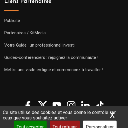
Liens Partenaires
Publicité
Partenaires / KitMedia
Votre Guide : un professionnel investi
Guides-conférenciers : rejoignez la communauté !
Mettre une visite en ligne et commencez à travailler !
Ce site utilise des cookies et vous donne le contrôle sur
X
Mas
ceux que vous souhaitez activer
Copyright Guides 2021. Tous droits réservés.
Développement
web sur mesure
par iSoluce
Tout accepter
Tout refuser
Personnaliser