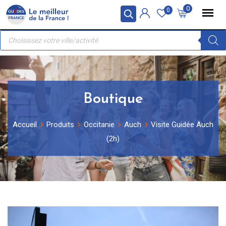
Skip
Panneau de gestion des cookies
0
0
to
Recherche
content
de
produits
Boutique
Accueil
Produits
Occitanie
Auch
Visite Guidée Auch
(2h)