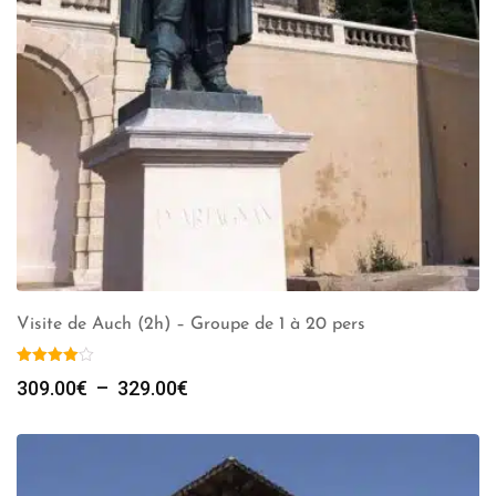
Visite de Auch (2h) – Groupe de 1 à 20 pers
Plage
309.00
€
–
329.00
€
de
prix :
309.00€
à