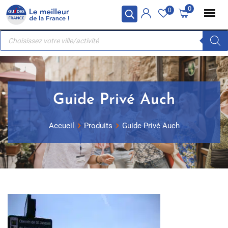
Skip
Panneau de gestion des cookies
0
0
to
Recherche
content
de
produits
Guide Privé Auch
Accueil
Produits
Guide Privé Auch