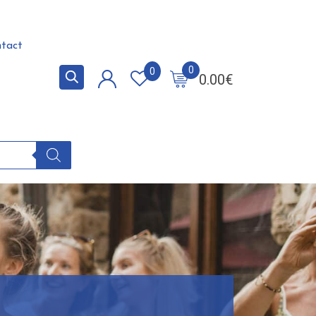
tact
0
0
0.00
€