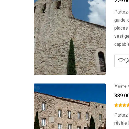
279.0
Partez 
guide-c
places 
vestige
capable
Visite
339.0
Partez 
révèle 