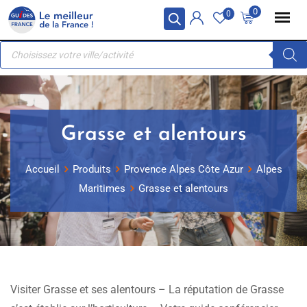
Skip
Panneau de gestion des cookies
0
0
to
Recherche
content
de
produits
Grasse et alentours
Accueil
Produits
Provence Alpes Côte Azur
Alpes
Maritimes
Grasse et alentours
Visiter Grasse et ses alentours – La réputation de Grasse