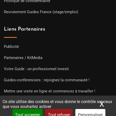
Politique de confidentialité
Recrutement Guides France (stage/emploi)
Liens Partenaires
Publicité
Partenaires / KitMedia
Votre Guide : un professionnel investi
Guides-conférenciers : rejoignez la communauté !
Mettre une visite en ligne et commencez à travailler !
Ce site utilise des cookies et vous donne le contrôle sur ceux
X
Mas
que vous souhaitez activer
Tout accepter
Tout refuser
Personnaliser