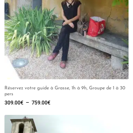
Réservez votre guide à Grasse, 1h à 9h, Groupe de 1 à 30
pers
Plage
309.00
€
–
759.00
€
de
prix :
309.00€
à