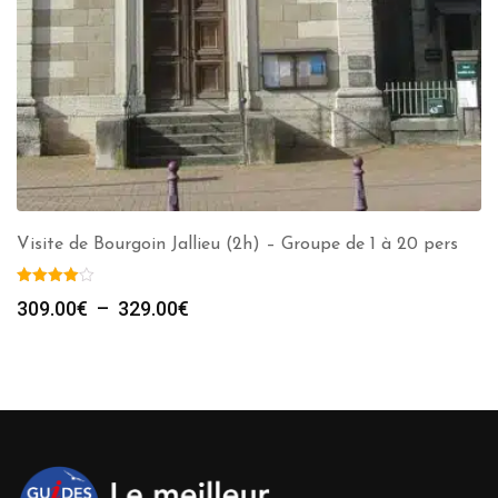
Visite de Bourgoin Jallieu (2h) – Groupe de 1 à 20 pers
Plage
309.00
€
–
329.00
€
de
prix :
309.00€
à
329.00€