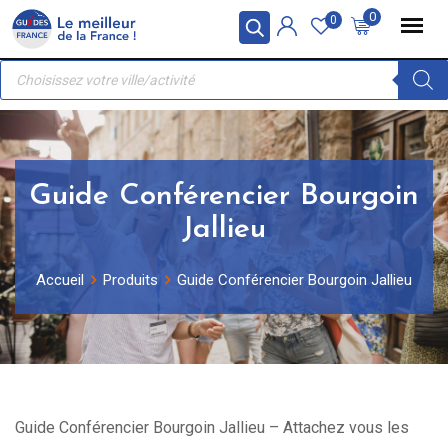
Skip
Panneau de gestion des cookies
0
0
to
Recherche
content
de
produits
Guide Conférencier Bourgoin
Jallieu
Accueil
Produits
Guide Conférencier Bourgoin Jallieu
Guide Conférencier Bourgoin Jallieu – Attachez vous les