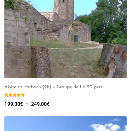
Visite de Forbach (2h) – Groupe de 1 à 20 pers
Plage
199.00
€
–
249.00
€
de
prix :
199.00€
à