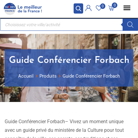
Skip
Panneau de gestion des cookies
0
0
to
Recherche
content
de
produits
Guide Conférencier Forbach
Accueil
Produits
Guide Conférencier Forbach
Guide Conférencier Forbach– Vivez un moment unique
avec un guide privé du ministère de la Culture pour tout