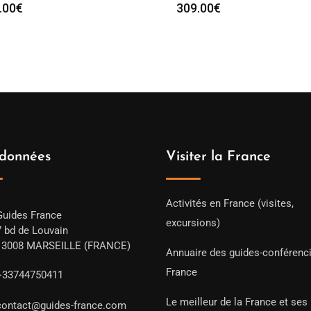
.00
€
309.00
€
données
Visiter la France
Activités en France (visites,
Guides France
excursions)
7 bd de Louvain
13008 MARSEILLE (FRANCE)
Annuaire des guides-conférenc
France
+33744750411
Le meilleur de la France et ses
contact@guides-france.com