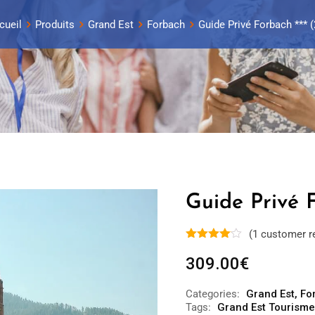
cueil
Produits
Grand Est
Forbach
Guide Privé Forbach *** (
Guide Privé F
(
1
customer r
309.00
€
Categories:
Grand Est
,
Fo
Tags:
Grand Est Tourisme