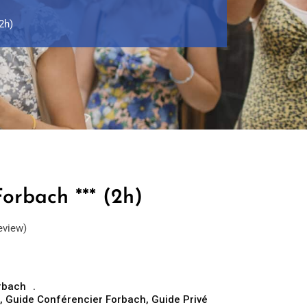
2h)
orbach *** (2h)
eview)
rbach
,
Guide Conférencier Forbach
,
Guide Privé