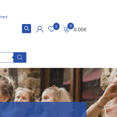
tact
0
0
0.00
€