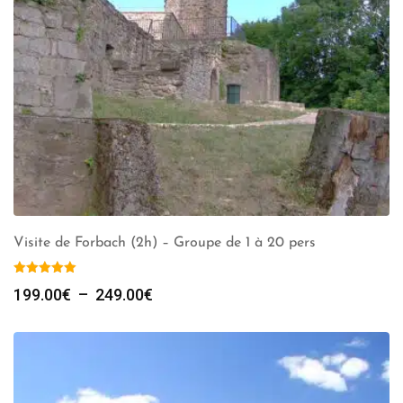
Visite de Forbach (2h) – Groupe de 1 à 20 pers
Plage
199.00
€
–
249.00
€
de
prix :
199.00€
à
249.00€