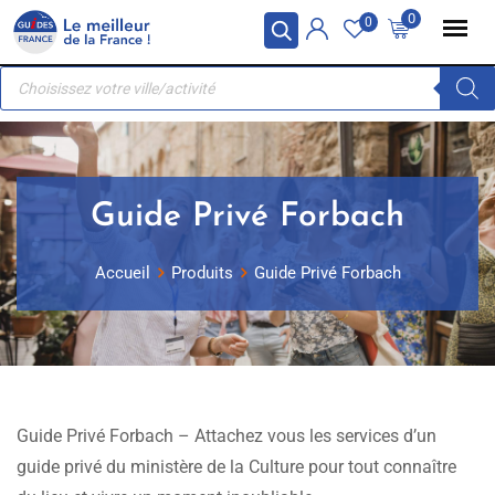
Skip
Panneau de gestion des cookies
0
0
to
Recherche
content
de
produits
Guide Privé Forbach
Accueil
Produits
Guide Privé Forbach
Guide Privé Forbach – Attachez vous les services d’un
guide privé du ministère de la Culture pour tout connaître