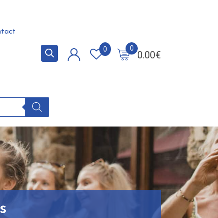
tact
0
0
0.00
€
s