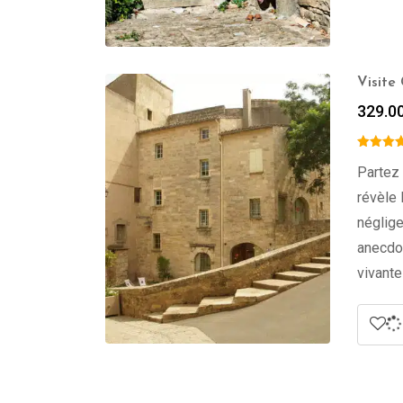
Visite
329.0
Partez 
révèle 
néglige
anecdot
vivante