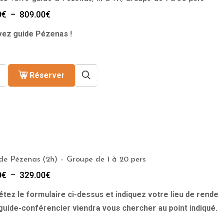
Plage
0
€
–
809.00
€
de
ez guide Pézenas !
prix :
299.00€
à
809.00€
Réserver
 de Pézenas (2h) – Groupe de 1 à 20 pers
Plage
0
€
–
329.00
€
de
tez le formulaire ci-dessus et indiquez votre lieu de rende
prix :
309.00€
guide-conférencier viendra vous chercher au point indiqué.