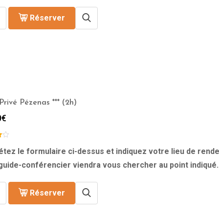
à
329.00€
Réserver
Privé Pézenas *** (2h)
0
€
tez le formulaire ci-dessus et indiquez votre lieu de rende
guide-conférencier viendra vous chercher au point indiqué.
Réserver