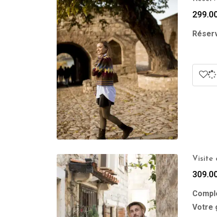
299.0
Réserv
Visite
309.0
Complé
Votre 