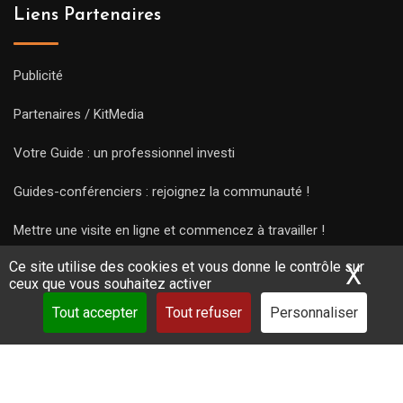
Liens Partenaires
Publicité
Partenaires / KitMedia
Votre Guide : un professionnel investi
Guides-conférenciers : rejoignez la communauté !
Mettre une visite en ligne et commencez à travailler !
Ce site utilise des cookies et vous donne le contrôle sur
X
Mas
ceux que vous souhaitez activer
Tout accepter
Tout refuser
Personnaliser
Copyright Guides 2021. Tous droits réservés.
Développement