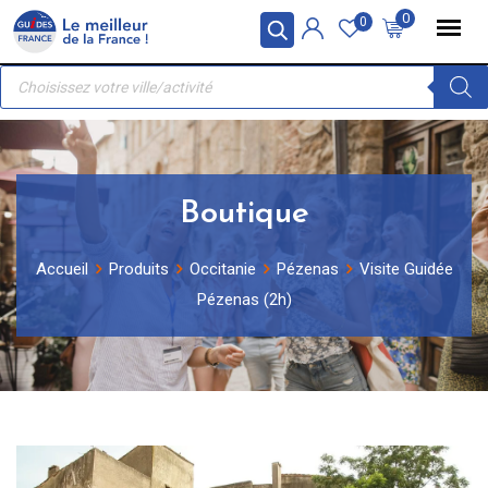
Skip
Panneau de gestion des cookies
0
0
to
Recherche
content
de
produits
Boutique
Accueil
Produits
Occitanie
Pézenas
Visite Guidée
Pézenas (2h)