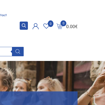
tact
0
0
0.00
€