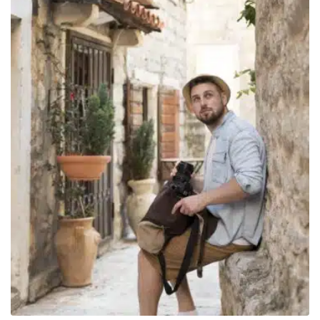
809.00€