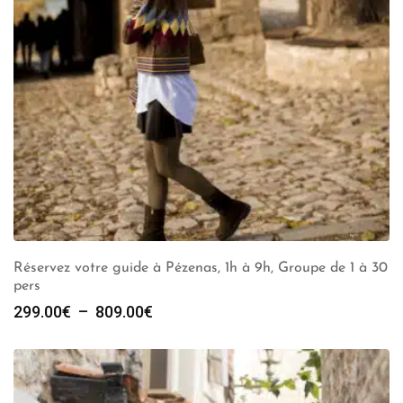
Réservez votre guide à Pézenas, 1h à 9h, Groupe de 1 à 30
pers
Plage
299.00
€
–
809.00
€
de
prix :
299.00€
à