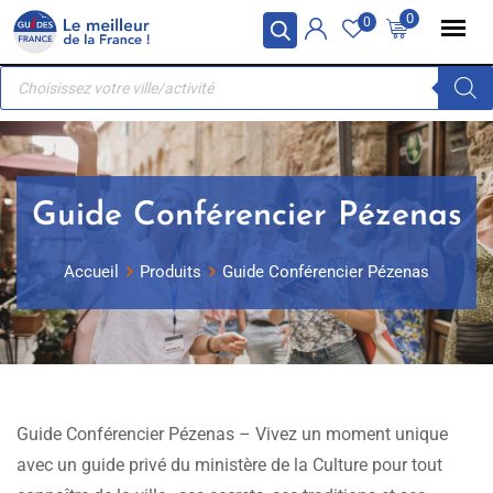
Skip
Panneau de gestion des cookies
0
0
to
Recherche
content
de
produits
Guide Conférencier Pézenas
Accueil
Produits
Guide Conférencier Pézenas
Guide Conférencier Pézenas – Vivez un moment unique
avec un guide privé du ministère de la Culture pour tout