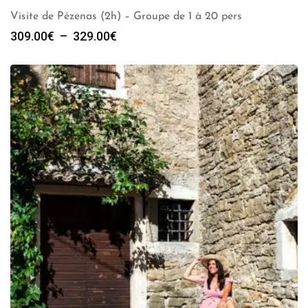
Visite de Pézenas (2h) – Groupe de 1 à 20 pers
Plage
309.00
€
–
329.00
€
de
prix :
309.00€
à
329.00€