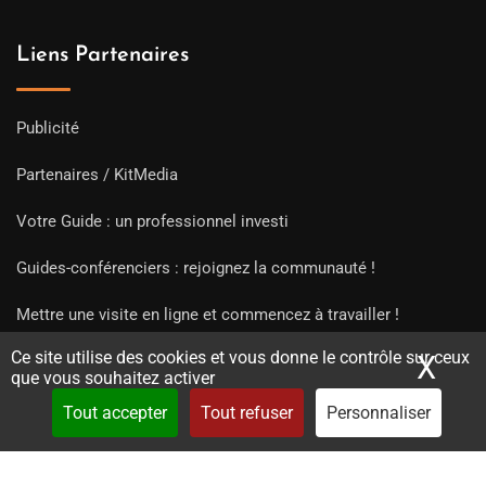
Liens Partenaires
Publicité
Partenaires / KitMedia
Votre Guide : un professionnel investi
Guides-conférenciers : rejoignez la communauté !
Mettre une visite en ligne et commencez à travailler !
Ce site utilise des cookies et vous donne le contrôle sur ceux
X
Mas
que vous souhaitez activer
Tout accepter
Tout refuser
Personnaliser