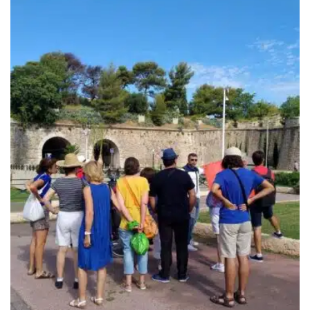
209.00€
à
389.00€