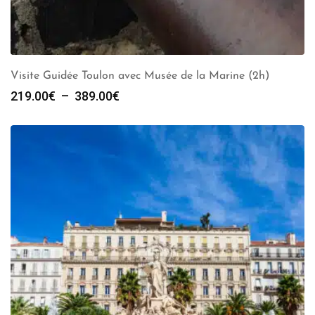
Visite Guidée Toulon avec Musée de la Marine (2h)
Plage
219.00
€
–
389.00
€
de
prix :
219.00€
à
389.00€