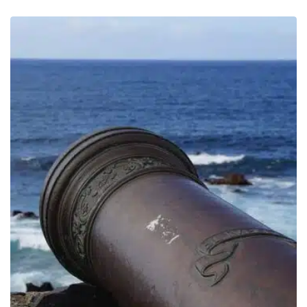
de
prix :
309.00€
à
759.00€