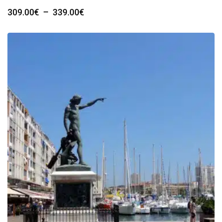
Plage
309.00
€
–
339.00
€
de
prix :
309.00€
à
339.00€