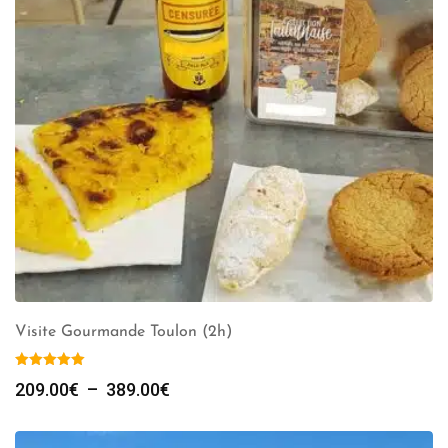
Visite Gourmande Toulon (2h)
Plage
209.00
€
–
389.00
€
de
prix :