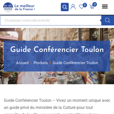
Skip
Panneau de gestion des cookies
0
0
to
Recherche
content
de
produits
Guide Conférencier Toulon
Accueil
Produits
Guide Conférencier Toulon
Guide Conférencier Toulon – Vivez un moment unique avec
un guide privé du ministère de la Culture pour tout