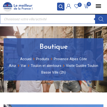
Skip
Panneau de gestion des cookies
0
0
to
Recherche
content
de
produits
Boutique
Accueil
Produits
Provence Alpes Côte
Azur
Var
Toulon et alentours
Visite Guidée Toulon
Basse Ville (2h)