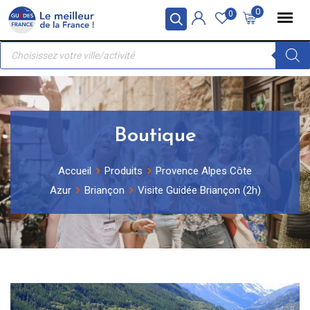
Skip
Panneau de gestion des cookies
0
0
to
Recherche
content
de
produits
Boutique
Accueil
Produits
Provence Alpes Côte
Azur
Briançon
Visite Guidée Briançon (2h)