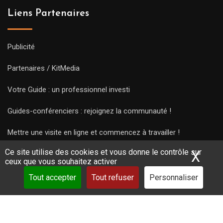
Liens Partenaires
Publicité
Partenaires / KitMedia
Votre Guide : un professionnel investi
Guides-conférenciers : rejoignez la communauté !
Mettre une visite en ligne et commencez à travailler !
Ce site utilise des cookies et vous donne le contrôle sur
X
Mas
ceux que vous souhaitez activer
Tout accepter
Tout refuser
Personnaliser
Copyright Guides 2021. Tous droits réservés.
Développement