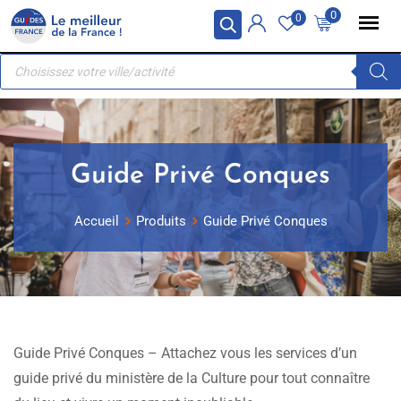
Skip
Panneau de gestion des cookies
0
0
to
Recherche
content
de
produits
Guide Privé Conques
Accueil
Produits
Guide Privé Conques
Guide Privé Conques – Attachez vous les services d’un
guide privé du ministère de la Culture pour tout connaître