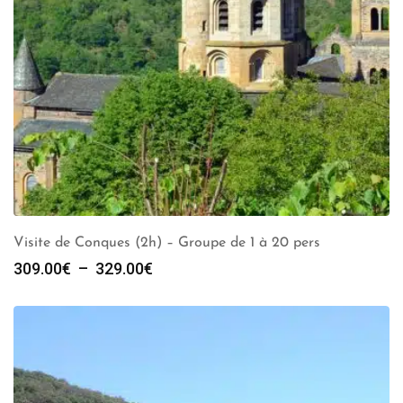
Visite de Conques (2h) – Groupe de 1 à 20 pers
Plage
309.00
€
–
329.00
€
de
prix :
309.00€
à
329.00€