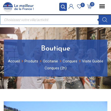
Skip
Panneau de gestion des cookies
0
0
to
Recherche
content
de
produits
Boutique
Accueil
Produits
Occitanie
Conques
Visite Guidée
Conques (2h)