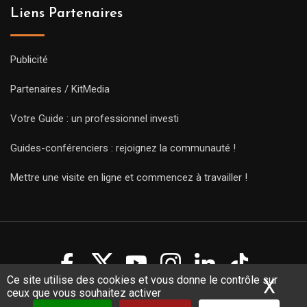
Liens Partenaires
Publicité
Partenaires / KitMedia
Votre Guide : un professionnel investi
Guides-conférenciers : rejoignez la communauté !
Mettre une visite en ligne et commencez à travailler !
Ce site utilise des cookies et vous donne le contrôle sur
X
Mas
ceux que vous souhaitez activer
Copyright Guides 2021. Tous droits réservés.
Développement