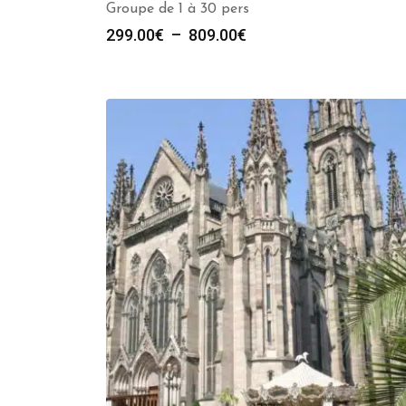
Groupe de 1 à 30 pers
Plage
299.00
€
–
809.00
€
de
prix :
299.00€
à
809.00€