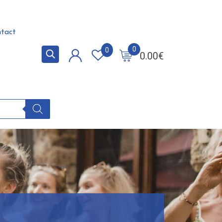
tact
0
0
0.00
€