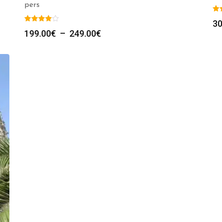
pers
30
Plage
199.00
€
–
249.00
€
de
prix :
199.00€
à
249.00€