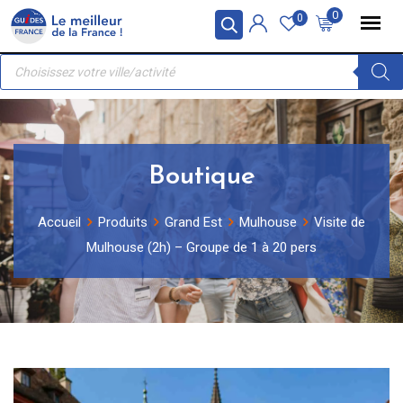
Skip
Panneau de gestion des cookies
0
0
to
Recherche
content
de
produits
Boutique
Accueil
Produits
Grand Est
Mulhouse
Visite de
Mulhouse (2h) – Groupe de 1 à 20 pers