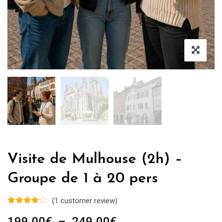
Visite de Mulhouse (2h) –
Groupe de 1 à 20 pers
(
1
customer review)
Plage
199.00
€
–
249.00
€