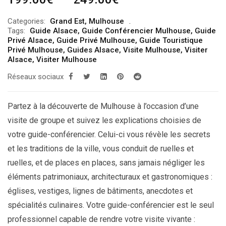
de
Categories:
Grand Est
,
Mulhouse
prix :
Tags:
Guide Alsace
,
Guide Conférencier Mulhouse
,
Guide
199.00€
Privé Alsace
,
Guide Privé Mulhouse
,
Guide Touristique
Privé Mulhouse
,
Guides Alsace
,
Visite Mulhouse
,
Visiter
à
Alsace
,
Visiter Mulhouse
249.00€
Réseaux sociaux
Partez à la découverte de Mulhouse à l’occasion d’une
visite de groupe et suivez les explications choisies de
votre guide-conférencier. Celui-ci vous révèle les secrets
et les traditions de la ville, vous conduit de ruelles et
ruelles, et de places en places, sans jamais négliger les
éléments patrimoniaux, architecturaux et gastronomiques :
églises, vestiges, lignes de bâtiments, anecdotes et
spécialités culinaires. Votre guide-conférencier est le seul
professionnel capable de rendre votre visite vivante :