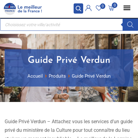
Skip
Panneau de gestion des cookies
0
0
to
Recherche
content
de
produits
Guide Privé Verdun
Accueil
Produits
Guide Privé Verdun
Guide Privé Verdun – Attachez vous les services d’un guide
privé du ministère de la Culture pour tout connaître du lieu