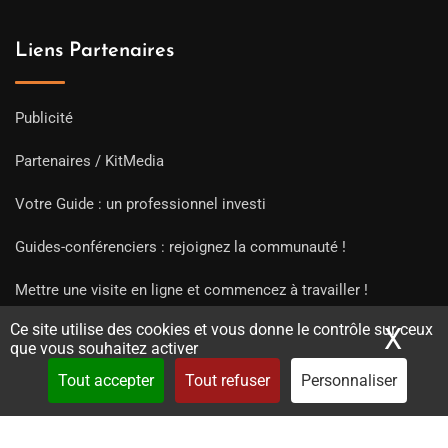
Liens Partenaires
Publicité
Partenaires / KitMedia
Votre Guide : un professionnel investi
Guides-conférenciers : rejoignez la communauté !
Mettre une visite en ligne et commencez à travailler !
Ce site utilise des cookies et vous donne le contrôle sur ceux
X
Mas
que vous souhaitez activer
Tout accepter
Tout refuser
Personnaliser