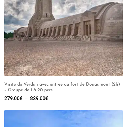
Visite de Verdun avec entrée au fort de Douaumont (2h)
– Groupe de 1 à 20 pers
Plage
279.00
€
–
829.00
€
de
prix :
279.00€
à