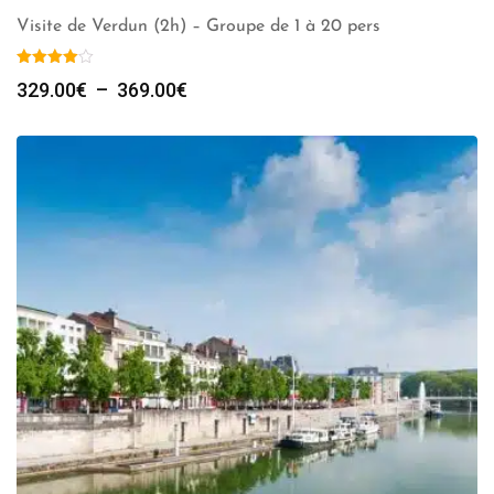
Visite de Verdun (2h) – Groupe de 1 à 20 pers
Plage
329.00
€
–
369.00
€
de
prix :
329.00€
à
369.00€