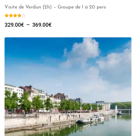
Visite de Verdun (2h) – Groupe de 1 à 20 pers
Plage
329.00
€
–
369.00
€
de
prix :
329.00€
à
369.00€