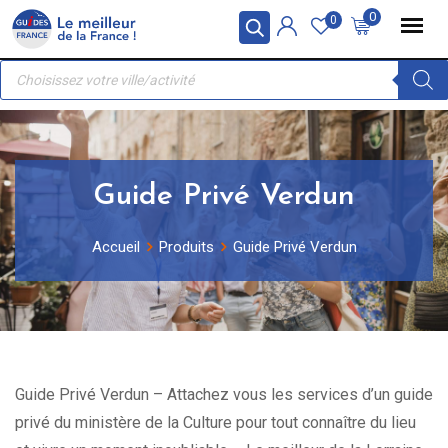
Skip
Panneau de gestion des cookies
0
0
to
Recherche
content
de
produits
Guide Privé Verdun
Accueil
Produits
Guide Privé Verdun
Guide Privé Verdun – Attachez vous les services d’un guide
privé du ministère de la Culture pour tout connaître du lieu