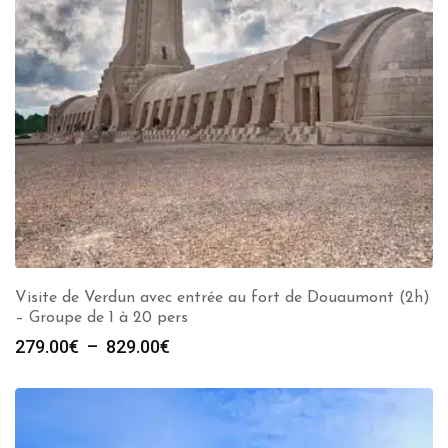
Visite de Verdun avec entrée au fort de Douaumont (2h)
– Groupe de 1 à 20 pers
Plage
279.00
€
–
829.00
€
de
prix :
279.00€
à