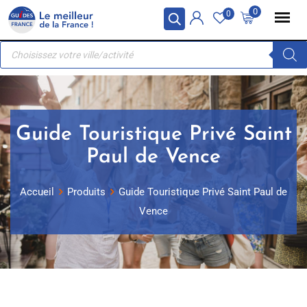
Skip
Panneau de gestion des cookies
0
0
to
Recherche
content
de
produits
Guide Touristique Privé Saint
Paul de Vence
Accueil
Produits
Guide Touristique Privé Saint Paul de
Vence