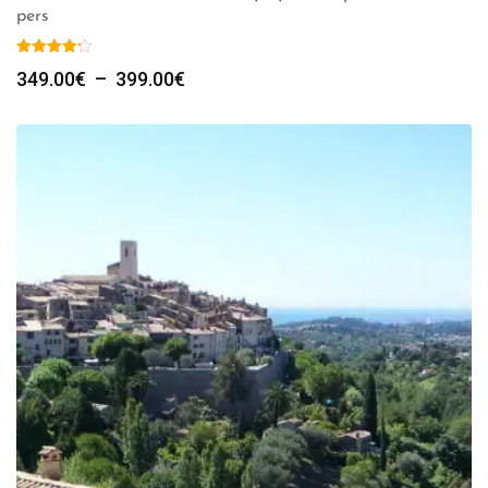
pers
Plage
349.00
€
–
399.00
€
de
prix :
349.00€
à
399.00€