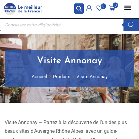
Skip
Panneau de gestion des cookies
0
0
to
Recherche
content
de
produits
Visite Annonay
Accueil
Produits
Visite Annonay
Visite Annonay – Partez à la découverte de l’un des plus
beaux sites d’Auvergne Rhône Alpes avec un guide-