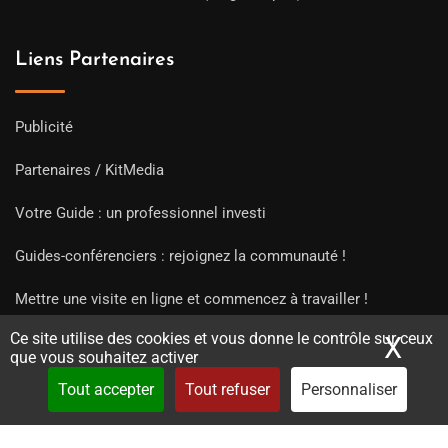
Liens Partenaires
Publicité
Partenaires / KitMedia
Votre Guide : un professionnel investi
Guides-conférenciers : rejoignez la communauté !
Mettre une visite en ligne et commencez à travailler !
Ce site utilise des cookies et vous donne le contrôle sur ceux
X
Mas
que vous souhaitez activer
Tout accepter
Tout refuser
Personnaliser