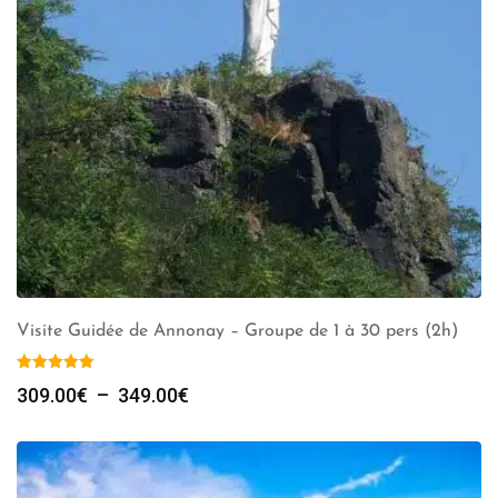
Visite Guidée de Annonay – Groupe de 1 à 30 pers (2h)
Plage
309.00
€
–
349.00
€
de
prix :
309.00€
à