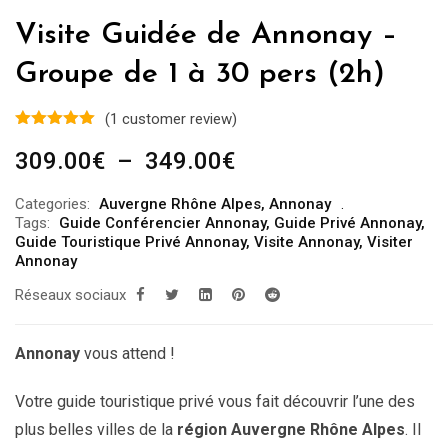
Visite Guidée de Annonay –
Groupe de 1 à 30 pers (2h)
(
1
customer review)
Plage
309.00
€
–
349.00
€
de
Categories:
Auvergne Rhône Alpes
,
Annonay
prix :
Tags:
Guide Conférencier Annonay
,
Guide Privé Annonay
,
309.00€
Guide Touristique Privé Annonay
,
Visite Annonay
,
Visiter
Annonay
à
Réseaux sociaux
349.00€
Annonay
vous attend !
Votre guide touristique privé vous fait découvrir l’une des
plus belles villes de la
région Auvergne Rhône Alpes
. Il