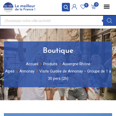
Skip
Panneau de gestion des cookies
0
0
to
Recherche
content
de
produits
Boutique
Accueil
Produits
Auvergne Rhône
Alpes
Annonay
Visite Guidée de Annonay – Groupe de 1 à
30 pers (2h)